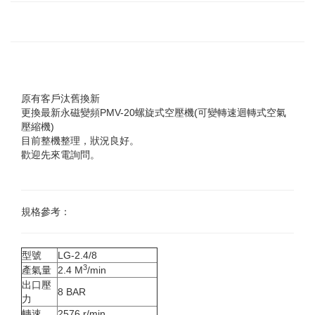
原有客戶汰舊換新
更換最新永磁變頻PMV-20螺旋式空壓機(可變轉速迴轉式空氣
壓縮機)
目前整機整理，狀況良好。
歡迎先來電詢問。
規格參考：
型號
LG-2.4/8
3
產氣量
2.4 M
/min
出口壓
8 BAR
力
轉速
2576 r/min